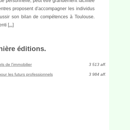
e personnelle, peut être grandement facilitée
entres proposent d'accompagner les individus
ussir son bilan de compétences à Toulouse.
nti [
...
]
ière éditions.
ls de l'immobilier
3 513 aff.
our les futurs professionnels
3 984 aff.