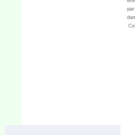
env
par
dan
Com