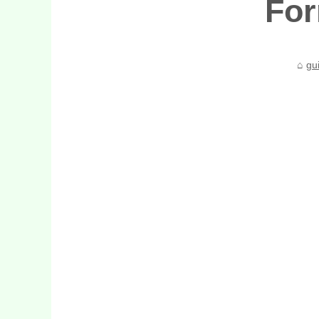
For
gu