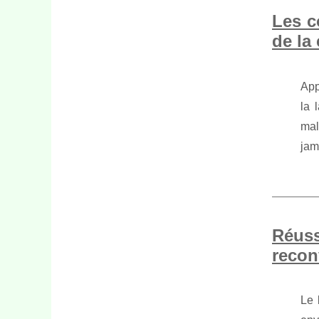
Les c
de la
App
la 
mal
jam
Réuss
recon
Le 