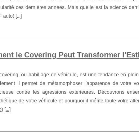
ularité ces dernières années. Mais quelle est la science derriè
 auto
) [
...
]
nt le Covering Peut Transformer l'Est
covering, ou habillage de véhicule, est une tendance en ple
lement il permet de métamorphoser l'apparence de votre voit
cieuse contre les agressions extérieures. Découvrons ens
sthétique de votre véhicule et pourquoi il mérite toute votre att
o
) [
...
]