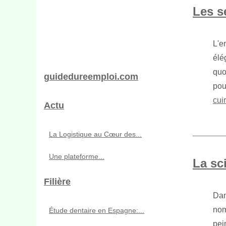
Les s
L'e
élé
quo
guidedureemploi.com
pou
cuir
Actu
La Logistique au Cœur des...
Une plateforme...
La sci
Filière
Dan
nom
Étude dentaire en Espagne:...
pei