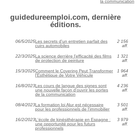
la communication
guidedureemploi.com, dernière
éditions.
06/5/2025
Les secrets d'un entretien parfait des
2 156
cuirs automobiles
aff.
22/3/2025
La science derrière l'efficacité des films
1 321
de protection de peinture
aff.
15/3/2025
Comment le Covering Peut Transformer
1 964
l'Esthétique de Votre Véhicule
aff.
16/8/2023
Les cours de langue des signes sont
4 236
une nouvelle façon d'ouvrir les portes
aff.
de la communication
08/4/2023
La formation loi Alur est nécessaire
3 501
pour les professionnels de l'immobilier
aff.
16/2/2023
L'école de kinésithérapie en Espagne :
3 979
une opportunité pour les futurs
aff.
professionnels